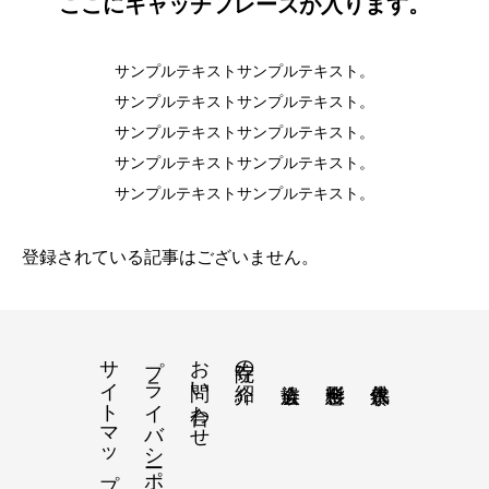
ここにキャッチフレーズが入ります。
サンプルテキストサンプルテキスト。
サンプルテキストサンプルテキスト。
サンプルテキストサンプルテキスト。
サンプルテキストサンプルテキスト。
サンプルテキストサンプルテキスト。
登録されている記事はございません。
サイトマップ
プライバシーポリシー
お問い合わせ
寺院の紹介